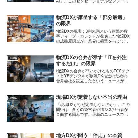
AI」。このセンセーショナルなフレーズ
は、先日開催されたあるセミナーのタイ
トルだ。生成AIの台頭が、従来型
SaaS（Software as a Service）...
物流DXが露呈する「部分最適」
IT戦略
の限界
物流DXの現実：3割未満という衝撃の数
字ディープ・カレントが発表した物流DX
の成熟度調査が、業界に衝撃を与えてい
ます。中核業務全体のデジタル化が3割未
満という結果は、多くの経営者にとって
予想以上に低い数字ではないでしょう
物流DXの合弁が示す「ITを外注
IT戦略
か。この調査結果は、...
するだけ」の限界
物流DXの合弁が問いかけるものFCCテク
ノとYEデジタルが物流DX推進のための
合弁会社を設立したというニュースが報
じられました。この動き自体は、業界の
デジタル化が加速する兆しとして歓迎す
べきものです。しかし、ここで経営者の
現場DXが定着しない本当の理由
IT戦略
皆さんに考えてほし...
「現場DXがなぜ定着しないのか」。この
問いは、多くの経営者や情シス担当者が
直面する悩みです。最新のニュースで
は、トラックニュースが「本社、営業所
のコミュニケーション／現場DXはなぜ定
着しない？根付かせるデジタル化施策、7
月2日WEB開催」と...
地方DXが問う「伴走」の本質
IT戦略