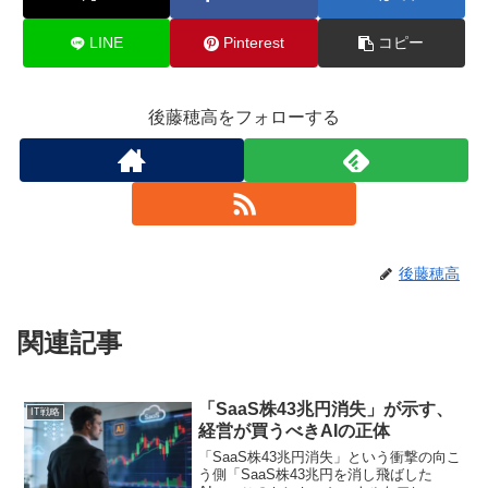
LINE
Pinterest
コピー
後藤穂高をフォローする
後藤穂高
関連記事
「SaaS株43兆円消失」が示す、
IT戦略
経営が買うべきAIの正体
「SaaS株43兆円消失」という衝撃の向こ
う側「SaaS株43兆円を消し飛ばした