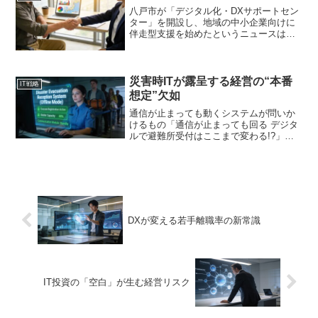
八戸市が「デジタル化・DXサポートセン
ター」を開設し、地域の中小企業向けに
伴走型支援を始めたというニュースは、
地方のデジタル化における新たな流れを
示しています。同時に、県が中心となっ
て市町村と協働でDXを推進する事例も注
目されています。これ...
災害時ITが露呈する経営の“本番
IT戦略
想定”欠如
通信が止まっても動くシステムが問いか
けるもの「通信が止まっても回る デジタ
ルで避難所受付はここまで変わる!?」と
いうニュースが話題を呼んでいます。災
害時に避難所の受付をデジタル化し、オ
フラインでも動作するシステムの実証実
験が進んでいるという...
DXが変える若手離職率の新常識
IT投資の「空白」が生む経営リスク