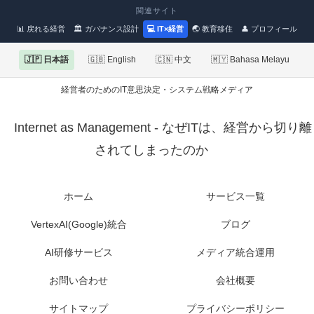
関連サイト
📊 戻れる経営
🏛 ガバナンス設計
💻 IT×経営
🌏 教育移住
👤 プロフィール
🇯🇵 日本語
🇬🇧 English
🇨🇳 中文
🇲🇾 Bahasa Melayu
経営者のためのIT意思決定・システム戦略メディア
Internet as Management - なぜITは、経営から切り離
されてしまったのか
ホーム
サービス一覧
VertexAI(Google)統合
ブログ
AI研修サービス
メディア統合運用
お問い合わせ
会社概要
サイトマップ
プライバシーポリシー