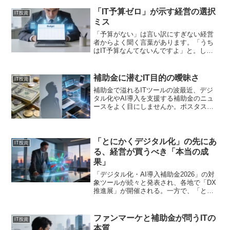
したというニュースが話題です。最大350
万円の補助を受けられるということで、
「IT予算ゼロ」が示す経営の選択
IT投資
多くの経...
ミス
「予算がない」は言い訳にすぎない経営
者からよく聞く言葉があります。「うち
はIT予算なんてないんですよ」と。しか
し、この言葉は本当に予算がないことを
意味しているのでしょうか。多くの場
合、IT投資を「経営判断として選ばなか
補助金に潜むIT目的の曖昧さ
IT投資
った」という事実を隠し...
補助金で溢れるITツールの波最近、デジ
タル化やAI導入を支援する補助金のニュ
ースをよく目にしませんか。ポスタスが
「デジタル化・AI導入補助金」の対象ベ
ンダーに認定されたという報道や、Web
サイト改善ツール「SiteLead」が同じ補
助金の対...
「とにかくデジタル化」の先にあ
IT投資
る、経営が買うべき「本当の成
果」
「デジタル化・AI導入補助金2026」の対
象ツールが続々と発表され、各地で「DX
推進展」が開催される。一方で、「とに
かくデジタル化」を勧めるITコンサルタ
ントの「儲けのカラクリ」が報じられ
る。この二つのニュースは、表裏一体の
ファンマーケと補助金が問うITの
IT投資
同じ構造を映し出...
本質