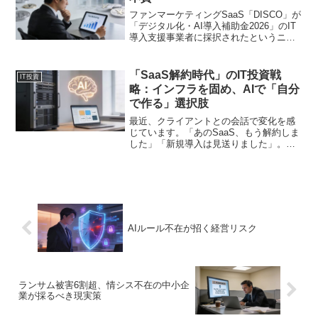
ファンマーケティングSaaS「DISCO」が
「デジタル化・AI導入補助金2026」のIT
導入支援事業者に採択されたというニュ
ースが話題を呼んでいます。ファンマー
ケティングとは、既存顧客やファンを大
切にし、ロイヤルティを高めることで持
「SaaS解約時代」のIT投資戦
IT投資
続的な成...
略：インフラを固め、AIで「自分
で作る」選択肢
最近、クライアントとの会話で変化を感
じています。「あのSaaS、もう解約しま
した」「新規導入は見送りました」。大
型ツールの導入も減りました。これは単
なるコスト削減ではありません。IT投資
の考え方そのものが、大きな転換点を迎
えているのです。 ...
AIルール不在が招く経営リスク
ランサム被害6割超、情シス不在の中小企
業が採るべき現実策