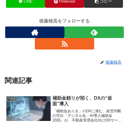
LINE
Pinterest
コピー
後藤穂高をフォローする
後藤穂高
関連記事
補助金頼りが招く、DXの“仮
IT投資
面”導入
「補助金ありき」のDXに潜む、経営判断
の空白「デジタル化・AI導入補助金
2026」が、不動産管理会社向けDXサービ
ス「GMO賃貸DX」を対象ITツールに認定