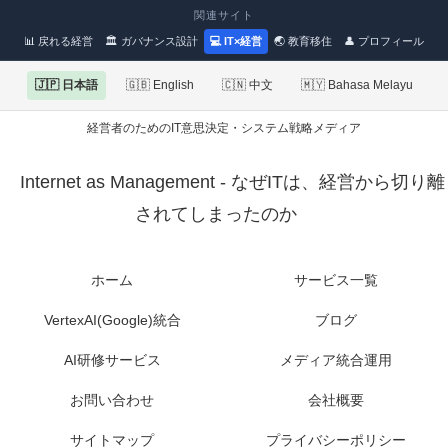
関連サイト
📊 戻れる経営
🏛 ガバナンス設計
💻 IT×経営
🌏 教育移住
👤 プロフィール
🇯🇵 日本語
🇬🇧 English
🇨🇳 中文
🇲🇾 Bahasa Melayu
経営者のためのIT意思決定・システム戦略メディア
Internet as Management - なぜITは、経営から切り離
されてしまったのか
ホーム
サービス一覧
VertexAI(Google)統合
ブログ
AI研修サービス
メディア統合運用
お問い合わせ
会社概要
サイトマップ
プライバシーポリシー