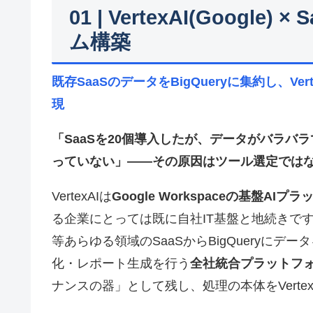
01 | VertexAI(Googl
ム構築
既存SaaSのデータをBigQueryに集約し、Ve
現
「SaaSを20個導入したが、データがバラバ
っていない」——その原因はツール選定では
VertexAIは
Google Workspaceの基盤AIプ
る企業にとっては既に自社IT基盤と地続きで
等あらゆる領域のSaaSからBigQueryにデータ
化・レポート生成を行う
全社統合プラットフ
ナンスの器」として残し、処理の本体をVerte