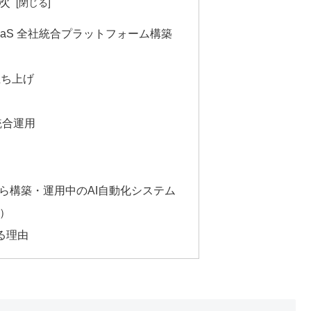
次
le) × SaaS 全社統合プラットフォーム構築
立ち上げ
ア統合運用
自ら構築・運用中のAI自動化システム
）
ばれる理由