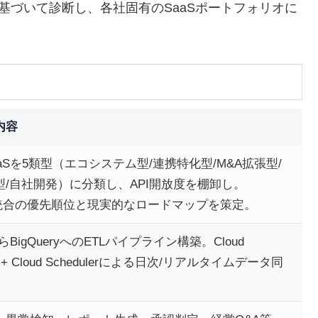
に基づいて診断し、各社固有のSaaSポートフォリオに
。
内容
aSを5類型（エコシステム型/連携特化型/M&A拡張型/
型/自社開発）に分類し、API開放度を棚卸し。
xAI統合の優先順位と現実的なロードマップを策定。
らBigQueryへのETLパイプライン構築。Cloud
ons + Cloud Schedulerによる日次/リアルタイムデータ同