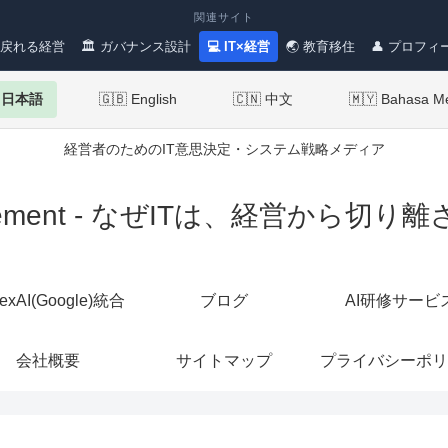
関連サイト
 戻れる経営
🏛 ガバナンス設計
💻 IT×経営
🌏 教育移住
👤 プロフィ
 日本語
🇬🇧 English
🇨🇳 中文
🇲🇾 Bahasa M
経営者のためのIT意思決定・システム戦略メディア
Management - なぜITは、経営か
texAI(Google)統合
ブログ
AI研修サービ
会社概要
サイトマップ
プライバシーポリ