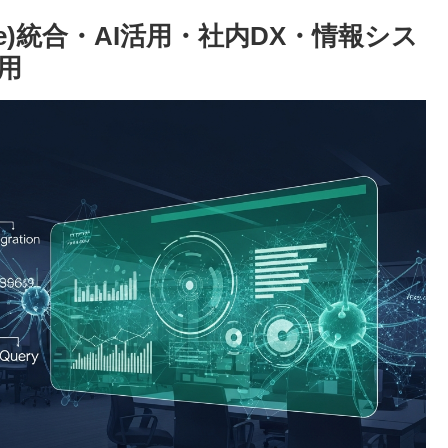
oogle)統合・AI活用・社内DX・情報シス
用