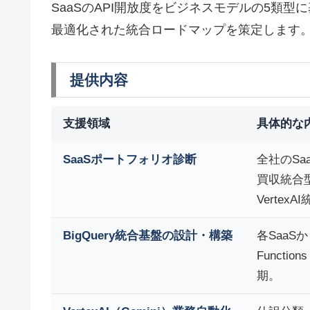
SaaSのAPI開放度をビジネスモデルの5類型
最適化された統合ロードマップを策定します
提供内容
支援領域
具体的な
SaaSポートフォリオ診断
全社のSa
買収統合
Verte
BigQuery統合基盤の設計・構築
各SaaSか
Functi
期。