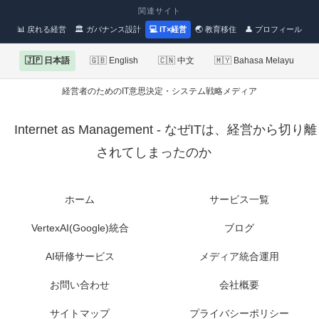
関連サイト
📊 戻れる経営
🏛 ガバナンス設計
💻 IT×経営
🌏 教育移住
👤 プロフィール
🇯🇵 日本語
🇬🇧 English
🇨🇳 中文
🇲🇾 Bahasa Melayu
経営者のためのIT意思決定・システム戦略メディア
Internet as Management - なぜITは、経営から切り離
されてしまったのか
ホーム
サービス一覧
VertexAI(Google)統合
ブログ
AI研修サービス
メディア統合運用
お問い合わせ
会社概要
サイトマップ
プライバシーポリシー