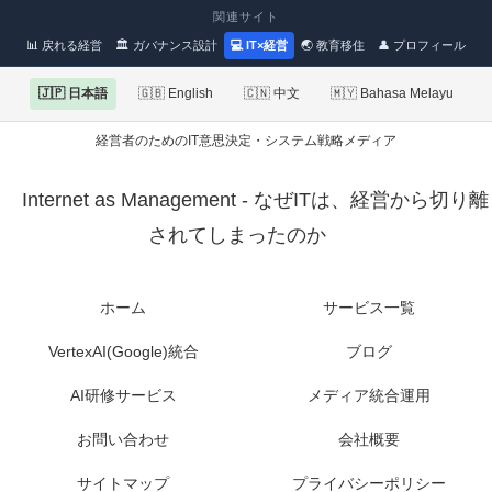
関連サイト
📊 戻れる経営
🏛 ガバナンス設計
💻 IT×経営
🌏 教育移住
👤 プロフィール
🇯🇵 日本語
🇬🇧 English
🇨🇳 中文
🇲🇾 Bahasa Melayu
経営者のためのIT意思決定・システム戦略メディア
Internet as Management - なぜITは、経営から切り離
されてしまったのか
ホーム
サービス一覧
VertexAI(Google)統合
ブログ
AI研修サービス
メディア統合運用
お問い合わせ
会社概要
サイトマップ
プライバシーポリシー