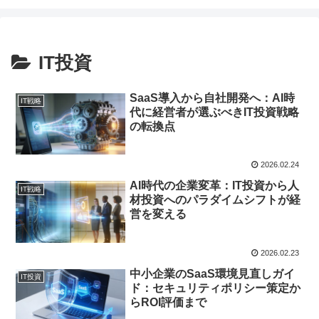
IT投資
SaaS導入から自社開発へ：AI時
IT戦略
代に経営者が選ぶべきIT投資戦略
の転換点
2026.02.24
AI時代の企業変革：IT投資から人
IT戦略
材投資へのパラダイムシフトが経
営を変える
2026.02.23
中小企業のSaaS環境見直しガイ
IT投資
ド：セキュリティポリシー策定か
らROI評価まで