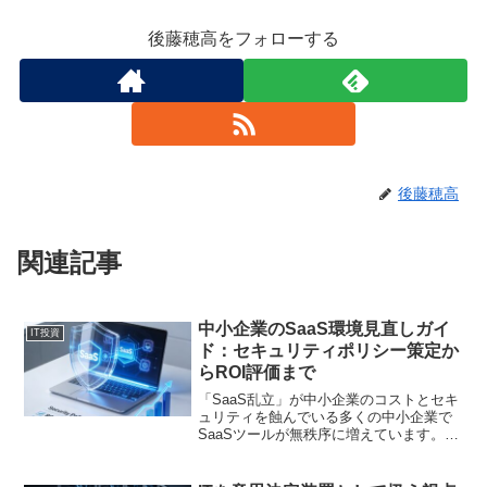
後藤穂高をフォローする
後藤穂高
関連記事
中小企業のSaaS環境見直しガイ
IT投資
ド：セキュリティポリシー策定か
らROI評価まで
「SaaS乱立」が中小企業のコストとセキ
ュリティを蝕んでいる多くの中小企業で
SaaSツールが無秩序に増えています。こ
れにより、コスト超過とセキュリティリ
スクの高まりという二重苦が発生してい
ます。専門の情シス部門がない企業ほ