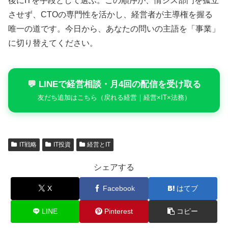
後にITを手段として選ぶ。この順序が、情シス部門を孤立
させず、CTOの専門性を活かし、経営者が主導権を握る
唯一の道です。今日から、あなたの問いの主語を「事業」
に切り替えてください。
💬 LINEで経営相談・月4回の配信を受け取る
友だち追加はこちら（戻れる経営｜経営×IT×法務）
IT戦略
IT投資
経営とIT
シェアする
X
Facebook
はてブ
LINE
Pinterest
コピー