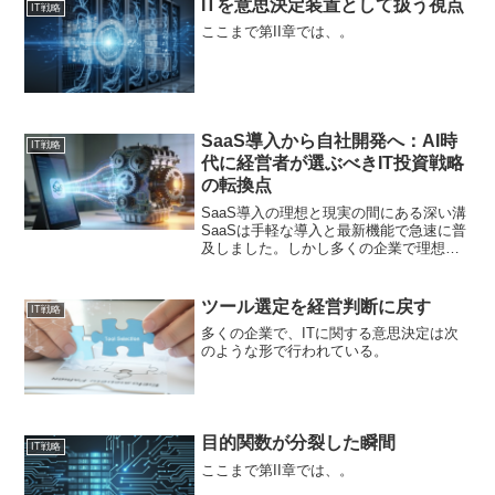
ITを意思決定装置として扱う視点
IT戦略
ど、この問題は深刻...
ここまで第II章では、。
SaaS導入から自社開発へ：AI時
IT戦略
代に経営者が選ぶべきIT投資戦略
の転換点
SaaS導入の理想と現実の間にある深い溝
SaaSは手軽な導入と最新機能で急速に普
及しました。しかし多くの企業で理想と
現実に溝が生じています。機能が多すぎ
て社員が使いこなせません。自社の独自
業務に合わせたカスタマイズには限界が
ツール選定を経営判断に戻す
IT戦略
あります。最も...
多くの企業で、ITに関する意思決定は次
のような形で行われている。
目的関数が分裂した瞬間
IT戦略
ここまで第II章では、。