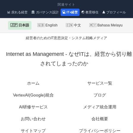
関連サイト
📊 戻れる経営
🏛 ガバナンス設計
💻 IT×経営
🌏 教育移住
👤 プロフィール
🇯🇵 日本語
🇬🇧 English
🇨🇳 中文
🇲🇾 Bahasa Melayu
経営者のためのIT意思決定・システム戦略メディア
Internet as Management - なぜITは、経営から切り離
されてしまったのか
ホーム
サービス一覧
VertexAI(Google)統合
ブログ
AI研修サービス
メディア統合運用
お問い合わせ
会社概要
サイトマップ
プライバシーポリシー