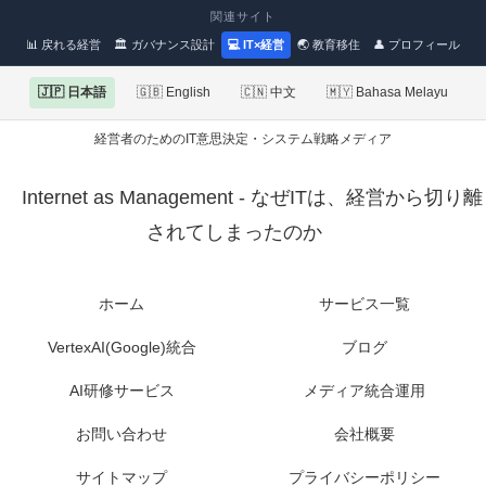
関連サイト
📊 戻れる経営
🏛 ガバナンス設計
💻 IT×経営
🌏 教育移住
👤 プロフィール
🇯🇵 日本語
🇬🇧 English
🇨🇳 中文
🇲🇾 Bahasa Melayu
経営者のためのIT意思決定・システム戦略メディア
Internet as Management - なぜITは、経営から切り離
されてしまったのか
ホーム
サービス一覧
VertexAI(Google)統合
ブログ
AI研修サービス
メディア統合運用
お問い合わせ
会社概要
サイトマップ
プライバシーポリシー