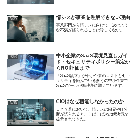
情シスが事業を理解できない理由
IT組織
事業部門から情シスに向けて、次のよう
な不満が語られることは珍しくない。
中小企業のSaaS環境見直しガイ
IT投資
ド：セキュリティポリシー策定か
らROI評価まで
「SaaS乱立」が中小企業のコストとセキ
ュリティを蝕んでいる多くの中小企業で
SaaSツールが無秩序に増えています。こ
れにより、コスト超過とセキュリティリ
スクの高まりという二重苦が発生してい
ます。専門の情シス部門がない企業ほ
CIOはなぜ機能しなかったのか
IT組織
ど、この問題は深刻...
日本企業において、情シスの限界やIT分
断が語られると、しばしば次の解決策が
提示されてきた。