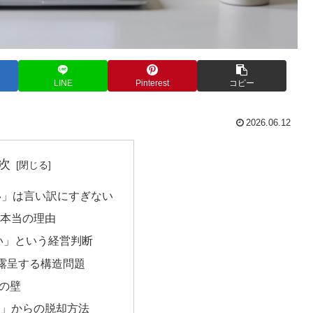
LINE
Pinterest
コピー
2026.06.12
次
い」は言い訳にすぎない
の本当の理由
い」という経営判断
が露呈する構造問題
円の壁
ロ」からの脱却方法