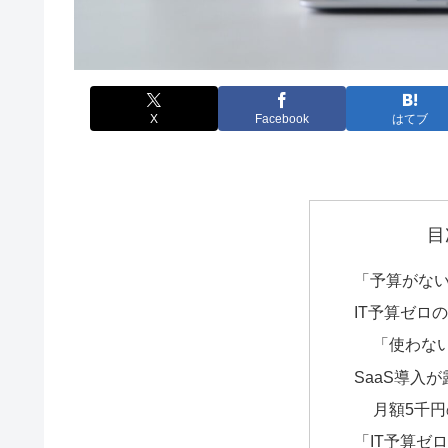
X
Facebook
はてブ
目
「予算がな
IT予算ゼロ
「使わな
SaaS導入
月額5千
「IT予算ゼ