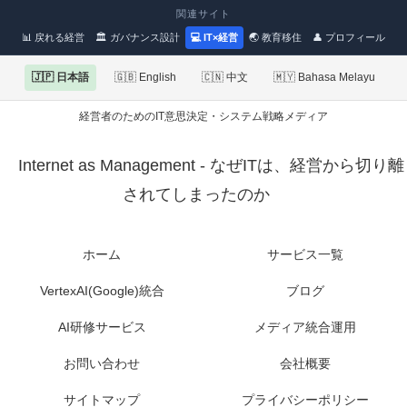
関連サイト
📊 戻れる経営
🏛 ガバナンス設計
💻 IT×経営
🌏 教育移住
👤 プロフィール
🇯🇵 日本語
🇬🇧 English
🇨🇳 中文
🇲🇾 Bahasa Melayu
経営者のためのIT意思決定・システム戦略メディア
Internet as Management - なぜITは、経営から切り離
されてしまったのか
ホーム
サービス一覧
VertexAI(Google)統合
ブログ
AI研修サービス
メディア統合運用
お問い合わせ
会社概要
サイトマップ
プライバシーポリシー