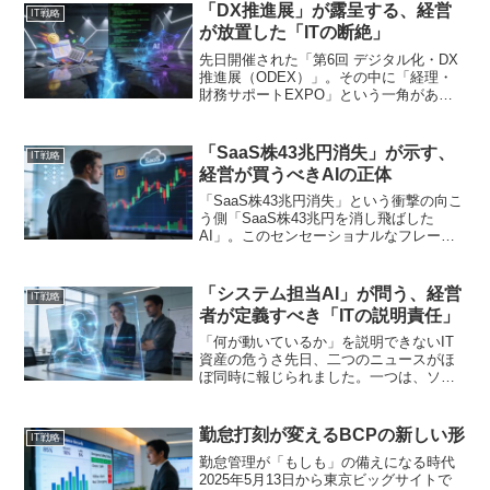
フォン完結型の働き方へのニーズが顕著
「DX推進展」が露呈する、経営
IT戦略
に表れました。こ...
が放置した「ITの断絶」
先日開催された「第6回 デジタル化・DX
推進展（ODEX）」。その中に「経理・
財務サポートEXPO」という一角があ
り、一方で「ソースコード解析×対話AI」
で既存システムを可視化するエージェン
ト「Mill」のデモが行われていた。一見、
「SaaS株43兆円消失」が示す、
IT戦略
多様なデ...
経営が買うべきAIの正体
「SaaS株43兆円消失」という衝撃の向こ
う側「SaaS株43兆円を消し飛ばした
AI」。このセンセーショナルなフレーズ
は、先日開催されたあるセミナーのタイ
トルだ。生成AIの台頭が、従来型
SaaS（Software as a Service）...
「システム担当AI」が問う、経営
IT戦略
者が定義すべき「ITの説明責任」
「何が動いているか」を説明できないIT
資産の危うさ先日、二つのニュースがほ
ぼ同時に報じられました。一つは、ソー
スコードを解析し、対話形式でシステム
の仕様や構造を「説明」してくれるAIエ
ージェント「Mill」の実機デモ。もう一つ
勤怠打刻が変えるBCPの新しい形
IT戦略
は、障害者施設...
勤怠管理が「もしも」の備えになる時代
2025年5月13日から東京ビッグサイトで