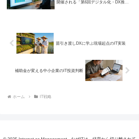
開催される「第6回デジタル化・DX推進
展ODEX」に、注目のシステムが出展さ
れます。勤怠管理システム『Dr.オフィス
LookJOB2』に、新たに「安否確認」機能
が...
苗引き渡しDXに学ぶ現場起点のIT実装
補助金が変える中小企業のIT投資判断
ホーム
IT戦略
© 2025 Internet as Management - なぜITは、経営から切り離されて