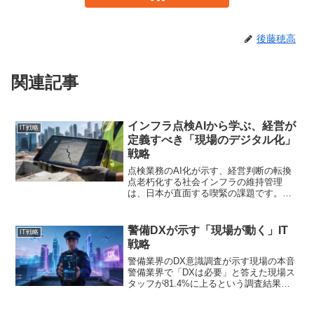
後藤穂高
関連記事
インフラ点検AIから学ぶ、経営が
IT戦略
定義すべき「現場のデジタル化」
戦略
点検業務のAI化が示す、経営判断の転換
点老朽化する社会インフラの維持管理
は、日本が直面する喫緊の課題です。こ
の課題に対し、AIを活用した点検
SaaS「TRASS」が正式ローンチされま
した。累計9現場での実証実験では、業務
警備DXが示す「現場が動く」IT
IT戦略
効率の改善と点検品質...
戦略
警備業界のDX意識調査が示す現場の本音
警備業界で「DXは必要」と答えた現場ス
タッフが81.4%に上るという調査結果が
注目を集めています。警備会社の業務の
デジタル化に関する調査では、スマート