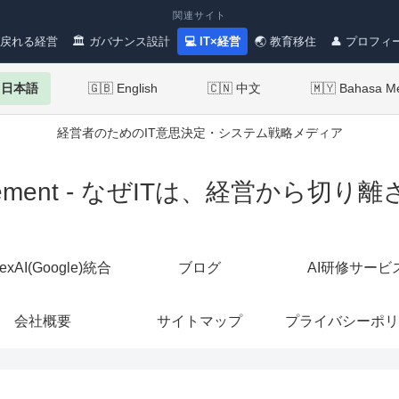
関連サイト
 戻れる経営
🏛 ガバナンス設計
💻 IT×経営
🌏 教育移住
👤 プロフィ
 日本語
🇬🇧 English
🇨🇳 中文
🇲🇾 Bahasa M
経営者のためのIT意思決定・システム戦略メディア
Management - なぜITは、経営か
texAI(Google)統合
ブログ
AI研修サービ
会社概要
サイトマップ
プライバシーポリ