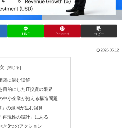
LINE
Pinterest
コピー
2026.05.12
次
の相関に潜む誤解
を目的にしたIT投資の限界
の中小企業が抱える構造問題
IT」の混同が生む誤算
は「再現性の設計」にある
べき3つのアクション