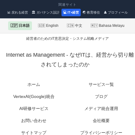
関連サイト
📊 戻れる経営
🏛 ガバナンス設計
💻 IT×経営
🌏 教育移住
👤 プロフィール
🇯🇵 日本語
🇬🇧 English
🇨🇳 中文
🇲🇾 Bahasa Melayu
経営者のためのIT意思決定・システム戦略メディア
Internet as Management - なぜITは、経営から切り離
されてしまったのか
ホーム
サービス一覧
VertexAI(Google)統合
ブログ
AI研修サービス
メディア統合運用
お問い合わせ
会社概要
サイトマップ
プライバシーポリシー