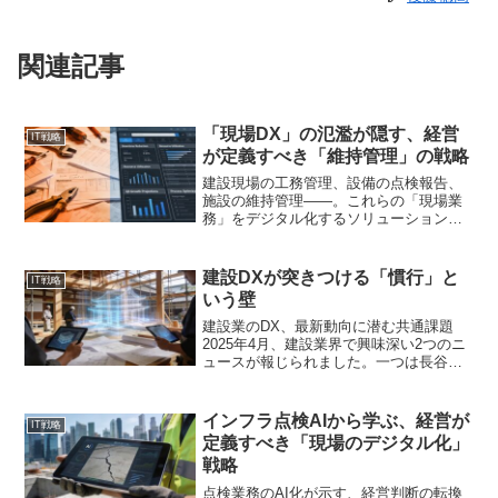
関連記事
「現場DX」の氾濫が隠す、経営
IT戦略
が定義すべき「維持管理」の戦略
建設現場の工務管理、設備の点検報告、
施設の維持管理——。これらの「現場業
務」をデジタル化するソリューション
が、ここにきて相次いでリリースされて
います。先日発表されたアイディアの
「Aisea Maintenance」や、ソニーの「パ
建設DXが突きつける「慣行」と
IT戦略
トログ」の...
いう壁
建設業のDX、最新動向に潜む共通課題
2025年4月、建設業界で興味深い2つのニ
ュースが報じられました。一つは長谷工
コーポレーションの池上副会長が「デジ
タル化推進で直面した従来慣行の壁」を
語ったインタビュー。もう一つは大成建
インフラ点検AIから学ぶ、経営が
IT戦略
設が配筋検査の完全...
定義すべき「現場のデジタル化」
戦略
点検業務のAI化が示す、経営判断の転換