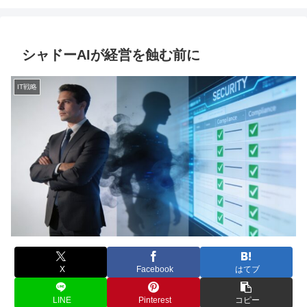
シャドーAIが経営を蝕む前に
IT戦略
X
Facebook
はてブ
LINE
Pinterest
コピー