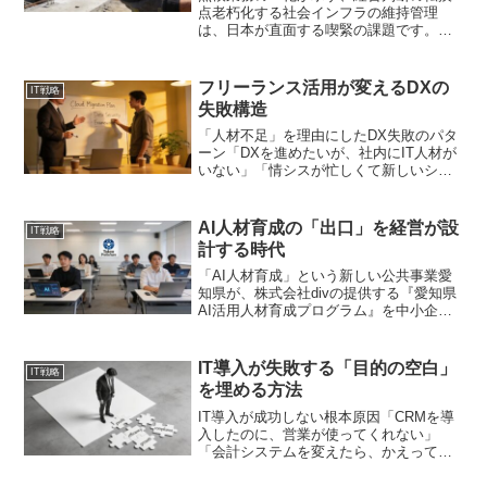
点老朽化する社会インフラの維持管理
は、日本が直面する喫緊の課題です。こ
の課題に対し、AIを活用した点検
SaaS「TRASS」が正式ローンチされま
した。累計9現場での実証実験では、業務
フリーランス活用が変えるDXの
IT戦略
効率の改善と点検品質...
失敗構造
「人材不足」を理由にしたDX失敗のパタ
ーン「DXを進めたいが、社内にIT人材が
いない」「情シスが忙しくて新しいシス
テムを検討する余裕がない」——。こう
した声を、経営者の方からよく聞きま
す。その解決策として、最近注目を集め
AI人材育成の「出口」を経営が設
IT戦略
ているのがフリーラン...
計する時代
「AI人材育成」という新しい公共事業愛
知県が、株式会社divの提供する『愛知県
AI活用人材育成プログラム』を中小企業
デジタル化実践人材育成事業として採択
しました。県内企業向けに、AIを実際の
業務で活用できる人材を育成するという
IT導入が失敗する「目的の空白」
IT戦略
内容です。こ...
を埋める方法
IT導入が成功しない根本原因「CRMを導
入したのに、営業が使ってくれない」
「会計システムを変えたら、かえって業
務が遅くなった」。こんな話を聞いたこ
とはありませんか？多くの経営者は、